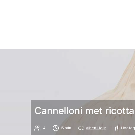
Cannelloni met ricotta
4
15 min
Albert Heijn
Hoofdg