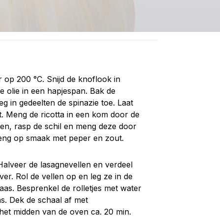
op 200 °C. Snijd de knoflook in
de olie in een hapjespan. Bak de
g in gedeelten de spinazie toe. Laat
et. Meng de ricotta in een kom door de
oen, rasp de schil en meng deze door
reng op smaak met peper en zout.
Halveer de lasagnevellen en verdeel
ver. Rol de vellen op en leg ze in de
as. Besprenkel de rolletjes met water
s. Dek de schaal af met
 het midden van de oven ca. 20 min.