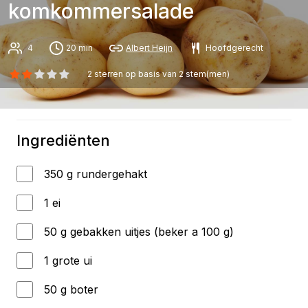
komkommersalade
4
20 min
Albert Heijn
Hoofdgerecht
2
sterren op basis van
2
stem(men)
Ingrediënten
350 g rundergehakt
1 ei
50 g gebakken uitjes (beker a 100 g)
1 grote ui
50 g boter