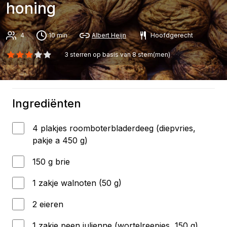
honing
4
10 min
Albert Heijn
Hoofdgerecht
3
sterren op basis van
8
stem(men)
Ingrediënten
4 plakjes roomboterbladerdeeg (diepvries,
pakje a 450 g)
150 g brie
1 zakje walnoten (50 g)
2 eieren
1 zakje peen julienne (wortelreepjes, 150 g)