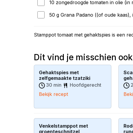
10 zongedroogde tomaten in olie (in 
50 g Grana Padano ((of oude kaas), i
Stamppot tomaat met gehaktspies is een re
Dit vind je misschien ook
Gehaktspies met
Sca
zelfgemaakte tzatziki
geh
30 min
Hoofdgerecht
2
Bekijk recept
Beki
Venkelstamppot met
Rod
groenteschnitzel
run