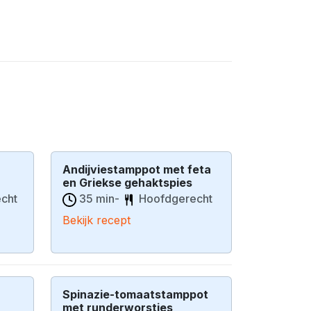
Andijviestamppot met feta
en Griekse gehaktspies
cht
35 min-
Hoofdgerecht
Bekijk recept
Spinazie-tomaatstamppot
met runderworstjes