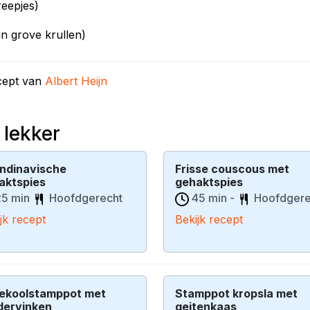
reepjes)
n grove krullen)
cept van
Albert Heijn
 lekker
ndinavische
Frisse couscous met
aktspies
gehaktspies
5 min
Hoofdgerecht
45 min -
Hoofdgere
jk recept
Bekijk recept
ekoolstamppot met
Stamppot kropsla met
dervinken
geitenkaas