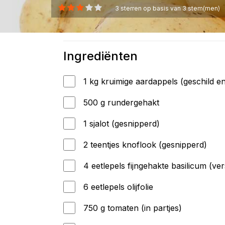
3
sterren op basis van
3
stem(men)
Ingrediënten
1 kg kruimige aardappels (geschild en
500 g rundergehakt
1 sjalot (gesnipperd)
2 teentjes knoflook (gesnipperd)
4 eetlepels fijngehakte basilicum (ver
6 eetlepels olijfolie
750 g tomaten (in partjes)