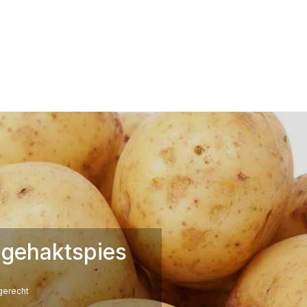
 gehaktspies
erecht