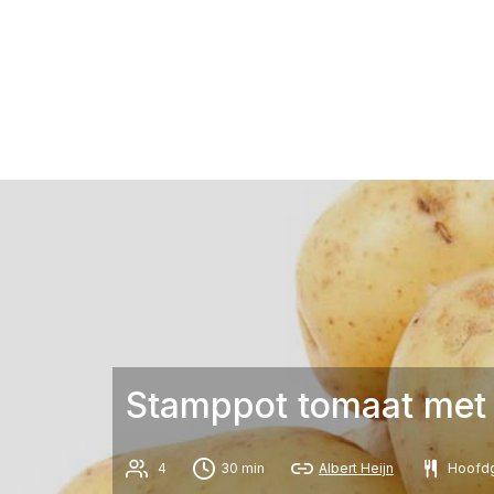
Stamppot tomaat met
4
30 min
Albert Heijn
Hoofdg