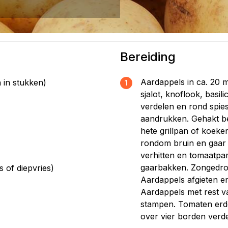
Bereiding
Aardappels in ca. 20 
 in stukken)
1
sjalot, knoflook, basil
verdelen en rond spie
aandrukken. Gehakt bes
hete grillpan of koeke
rondom bruin en gaar 
verhitten en tomaatpar
gaarbakken. Zongedro
s of diepvries)
Aardappels afgieten e
Aardappels met rest v
stampen. Tomaten erd
over vier borden verd