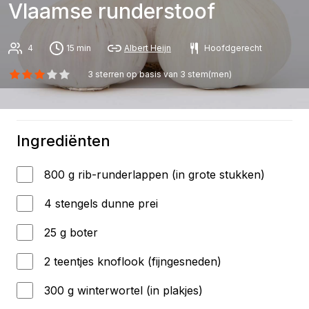
Vlaamse runderstoof
4
15 min
Albert Heijn
Hoofdgerecht
3
sterren op basis van
3
stem(men)
Ingrediënten
800 g rib-runderlappen (in grote stukken)
4 stengels dunne prei
25 g boter
2 teentjes knoflook (fijngesneden)
300 g winterwortel (in plakjes)