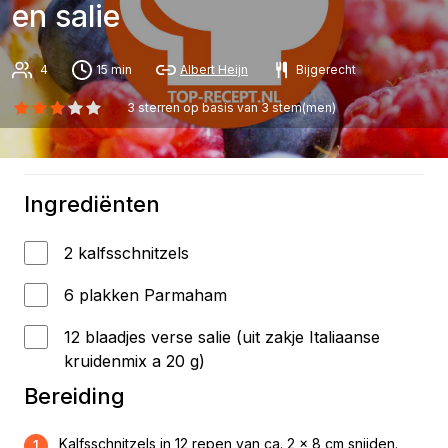
en salie
4
15 min
Albert Heijn
Bijgerecht
3
sterren op basis van
3
stem(men)
Ingrediënten
2 kalfsschnitzels
6 plakken Parmaham
12 blaadjes verse salie (uit zakje Italiaanse
kruidenmix a 20 g)
Bereiding
Kalfsschnitzels in 12 repen van ca. 2 x 8 cm snijden.
1