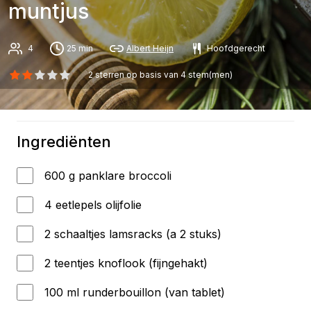
muntjus
4
25 min
Albert Heijn
Hoofdgerecht
2
sterren op basis van
4
stem(men)
Ingrediënten
600 g panklare broccoli
4 eetlepels olijfolie
2 schaaltjes lamsracks (a 2 stuks)
2 teentjes knoflook (fijngehakt)
100 ml runderbouillon (van tablet)