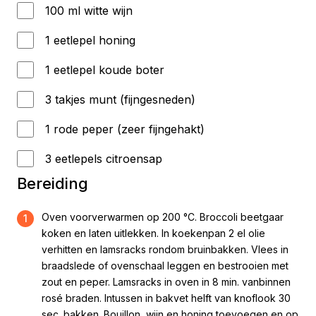
100 ml witte wijn
1 eetlepel honing
1 eetlepel koude boter
3 takjes munt (fijngesneden)
1 rode peper (zeer fijngehakt)
3 eetlepels citroensap
Bereiding
Oven voorverwarmen op 200 °C. Broccoli beetgaar
1
koken en laten uitlekken. In koekenpan 2 el olie
verhitten en lamsracks rondom bruinbakken. Vlees in
braadslede of ovenschaal leggen en bestrooien met
zout en peper. Lamsracks in oven in 8 min. vanbinnen
rosé braden. Intussen in bakvet helft van knoflook 30
sec. bakken. Bouillon, wijn en honing toevoegen en op