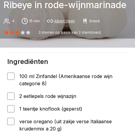
Ribeye in rode-wijnmarinade
4
15 min
Albert Heijn
Snack
3
sterren op basis van
2
stem(men)
Ingrediënten
100 ml Zinfandel (Amerikaanse rode wijn
categorie 8)
2 eetlepels rode wijnazijn
1 teentje knoflook (geperst)
verse oregano (uit zakje verse Italiaanse
kruidenmix a 20 g)