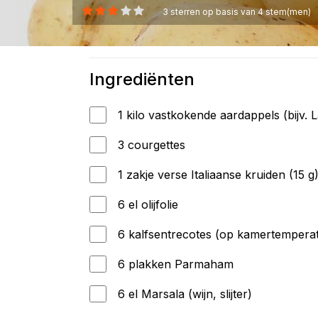
3
sterren op basis van
4
stem(men)
Ingrediënten
1 kilo vastkokende aardappels (bijv. L
3 courgettes
1 zakje verse Italiaanse kruiden (15 g
6 el olijfolie
6 kalfsentrecotes (op kamertempera
6 plakken Parmaham
6 el Marsala (wijn, slijter)