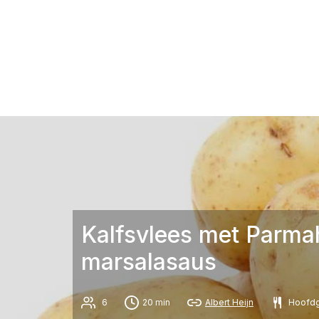
Kalfsvlees met Parmah
marsalasaus
6
20 min
Albert Heijn
Hoofdg