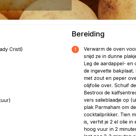
Bereiding
Verwarm de oven voor
ady Cristl)
1
snijd ze in dunne plakj
Leg de aardappel- en c
de ingevette bakplaat. 
)
met zout en peper over
olijfolie over. Schuif 
Bestrooi de kalfsentre
vers salieblaadje op (u
tuur)
plak Parmaham om de 
cocktailprikker. Tien 
is, verhit je 2 el olie
hoog vuur in 2 minute