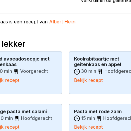
Verkruimel de geitenka
aas is een recept van
Albert Heijn
 lekker
d avocadosoepje met
Koolrabitaartje met
tenkaas
geitenkaas en appel
0 min
Voorgerecht
30 min
Hoofdgerec
jk recept
Bekijk recept
ige pasta met salami
Pasta met rode zalm
0 min
Hoofdgerecht
15 min
Hoofdgerec
jk recept
Bekijk recept