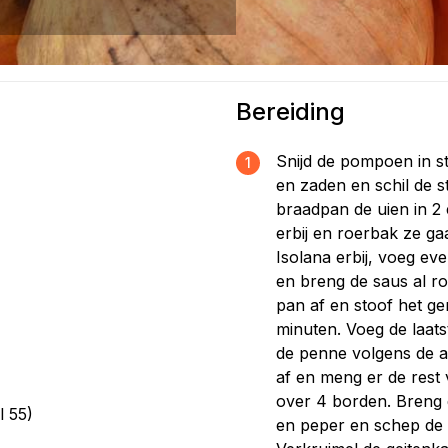
Bereiding
Snijd de pompoen in s
1
en zaden en schil de s
braadpan de uien in 2
erbij en roerbak ze ga
Isolana erbij, voeg eve
en breng de saus al r
pan af en stoof het ge
minuten. Voeg de laats
de penne volgens de a
af en meng er de rest 
over 4 borden. Breng
l 55)
en peper en schep de 