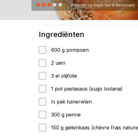
3
sterren op basis van
4
stem(men)
Ingrediënten
600 g pompoen
2 uien
3 el olijfolie
1 pot pastasaus (sugo Isolana)
½ pak tuinerwten
300 g penne
150 g geitenkaas (chèvre frais nature