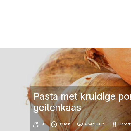
Pasta met kruidige p
geitenkaas
4
30 min
Albert Heijn
Hoofdg