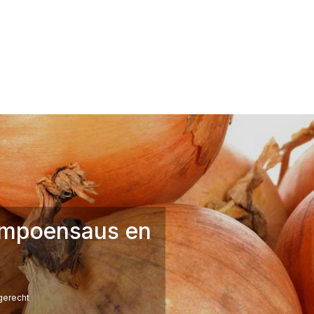
ompoensaus en
erecht