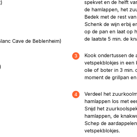
spekvet en de helft va
t)
de hamlappen, het zuu
Bedek met de rest van 
Schenk de wijn erbij 
op de pan en laat op h
de laatste 5 min. de k
ot Blanc Cave de Beblenheim)
Kook ondertussen de a
3
vetspekblokjes in een
)
olie of boter in 3 min.
moment de grillpan en
Verdeel het zuurkoolm
4
hamlappen los met een 
Snijd het zuurkoolspe
hamlappen, de knakwo
Schep de aardappelen 
vetspekblokjes.