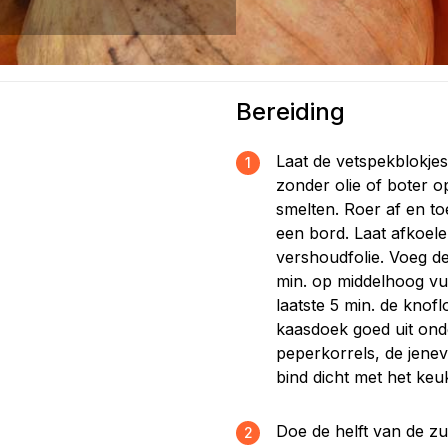
Bereiding
Laat de vetspekblokje
1
zonder olie of boter o
smelten. Roer af en t
een bord. Laat afkoel
vershoudfolie. Voeg d
min. op middelhoog vu
laatste 5 min. de kno
kaasdoek goed uit ond
peperkorrels, de jenev
bind dicht met het ke
Doe de helft van de z
2