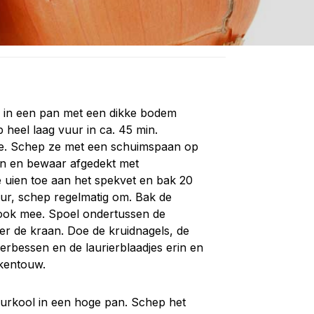
s in een pan met een dikke bodem
p heel laag vuur in ca. 45 min.
oe. Schep ze met een schuimspaan op
en en bewaar afgedekt met
e uien toe aan het spekvet en bak 20
ur, schep regelmatig om. Bak de
flook mee. Spoel ondertussen de
er de kraan. Doe de kruidnagels, de
erbessen en de laurierblaadjes erin en
ukentouw.
uurkool in een hoge pan. Schep het