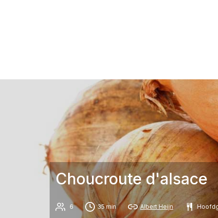
Choucroute d'alsace
6
35 min
Albert Heijn
Hoofdg