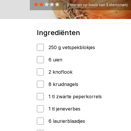
2
sterren op basis van
3
stem(men)
Ingrediënten
250 g vetspekblokjes
6 uien
2 knoflook
8 kruidnagels
1 tl zwarte peperkorrels
1 tl jeneverbes
6 laurierblaadjes