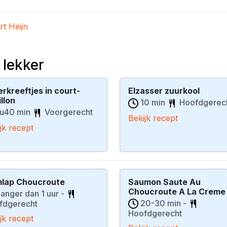
rt Heijn
 lekker
erkreeftjes in court-
Elzasser zuurkool
llon
10 min
Hoofdgerec
u40 min
Voorgerecht
Bekijk recept
jk recept
lap Choucroute
Saumon Saute Au
Choucroute A La Creme
anger dan 1 uur -
20-30 min -
fdgerecht
Hoofdgerecht
jk recept