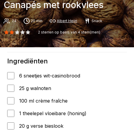
Canapés met rookvlees
24
20 min
Albert Heijn
Snack
2
sterren op basis van
4
stem(men)
Ingrediënten
6 sneetjes wit-casinobrood
25 g walnoten
100 ml crème fraîche
1 theelepel vloeibare (honing)
20 g verse bieslook