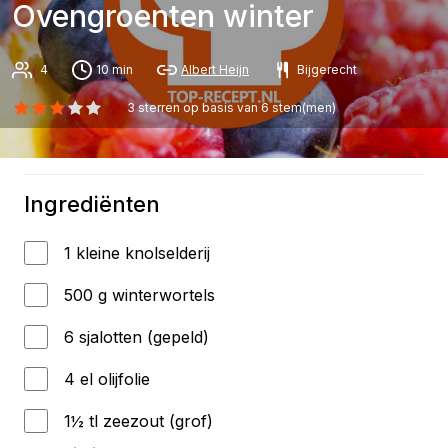
Ovengroenten winter
4
10 min
Albert Heijn
Bijgerecht
3
sterren op basis van
6
stem(men)
Ingrediënten
1 kleine knolselderij
500 g winterwortels
6 sjalotten (gepeld)
4 el olijfolie
1½ tl zeezout (grof)