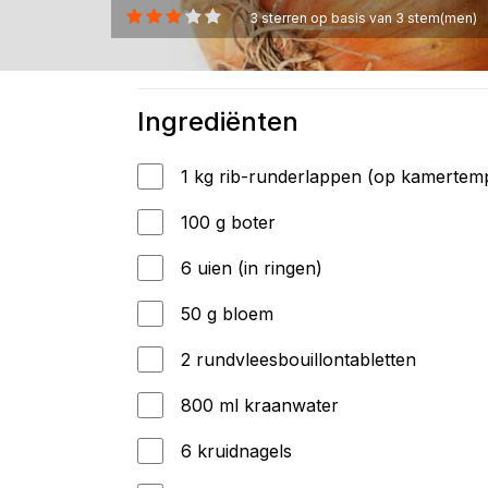
3
sterren op basis van
3
stem(men)
Ingrediënten
1 kg rib-runderlappen (op kamertem
100 g boter
6 uien (in ringen)
50 g bloem
2 rundvleesbouillontabletten
800 ml kraanwater
6 kruidnagels