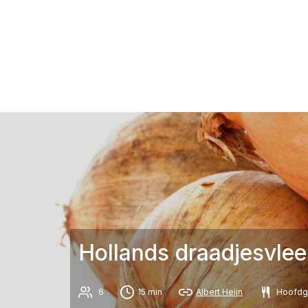
Hollands draadjesvlee
6
15 min
Albert Heijn
Hoofdg