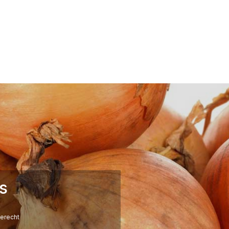
s
erecht