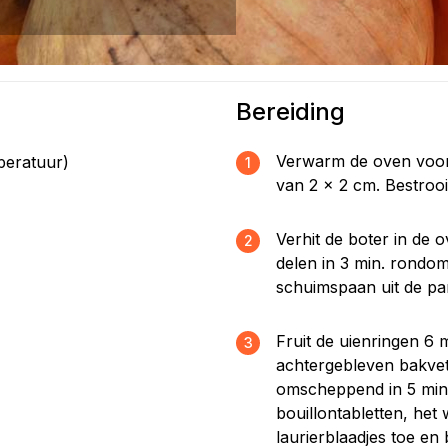
Bereiding
Verwarm de oven voor o
peratuur)
1
van 2 x 2 cm. Bestrooi
Verhit de boter in de 
2
delen in 3 min. rondo
schuimspaan uit de pan
Fruit de uienringen 6 m
3
achtergebleven bakvet
omscheppend in 5 min.
bouillontabletten, het
laurierblaadjes toe en