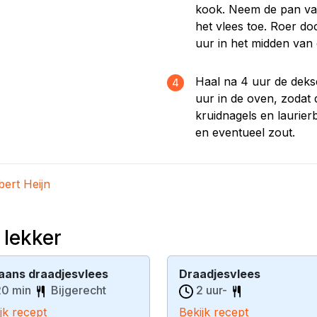
kook. Neem de pan van
het vlees toe. Roer do
uur in het midden van
Haal na 4 uur de deks
4
uur in de oven, zodat 
kruidnagels en laurie
en eventueel zout.
bert Heijn
 lekker
liaans draadjesvlees
Draadjesvlees
0 min
Bijgerecht
2 uur-
jk recept
Bekijk recept