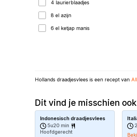
4 laurierblaadjes
8 el azijn
6 el ketjap manis
Hollands draadjesvlees is een recept van
Al
Dit vind je misschien ook
Indonesisch draadjesvlees
Ita
5u20 min
2
Hoofdgerecht
Beki