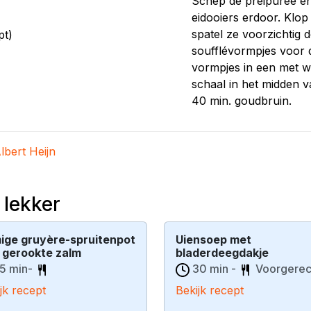
Schep de preipuree en 
eidooiers erdoor. Klop 
spatel ze voorzichtig 
pt)
soufflévormpjes voor d
vormpjes in een met w
schaal in het midden v
40 min. goudbruin.
lbert Heijn
 lekker
ige gruyère-spruitenpot
Uiensoep met
 gerookte zalm
bladerdeegdakje
5 min-
30 min -
Voorgerec
jk recept
Bekijk recept