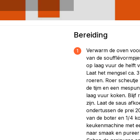
Bereiding
Verwarm de oven voor
)
1
van de soufflévormpje
op laag vuur de helft 
Laat het mengsel ca. 
roeren. Roer scheutje
de tijm en een mespunt
laag vuur koken. Blijf 
zijn. Laat de saus afk
ondertussen de prei 20
van de boter en 1/4 ko
keukenmachine met e
naar smaak en pureer t