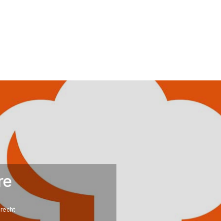
re
recht