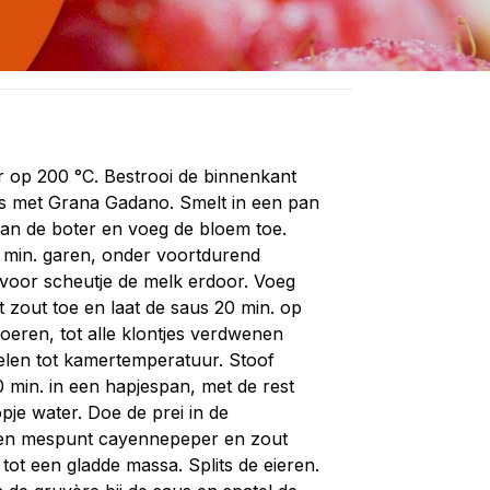
 op 200 °C. Bestrooi de binnenkant
s met Grana Gadano. Smelt in een pan
van de boter en voeg de bloem toe.
3 min. garen, onder voortdurend
 voor scheutje de melk erdoor. Voeg
 zout toe en laat de saus 20 min. op
roeren, tot alle klontjes verdwenen
oelen tot kamertemperatuur. Stoof
 min. in een hapjespan, met de rest
pje water. Doe de prei in de
en mespunt cayennepeper en zout
ot een gladde massa. Splits de eieren.