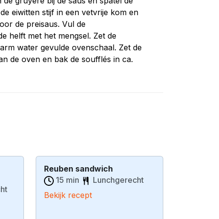
de gruyère bij de saus en spatel de
de eiwitten stijf in een vetvrije kom en
door de preisaus. Vul de
e helft met het mengsel. Zet de
arm water gevulde ovenschaal. Zet de
an de oven en bak de soufflés in ca.
Reuben sandwich
15 min
Lunchgerecht
ht
Bekijk recept