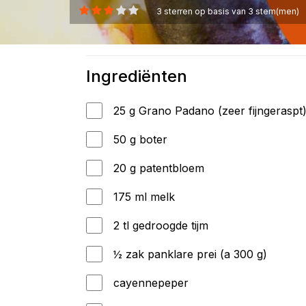
3
sterren op basis van
3
stem(men)
Ingrediënten
25 g Grano Padano (zeer fijngeraspt
50 g boter
20 g patentbloem
175 ml melk
2 tl gedroogde tijm
½ zak panklare prei (a 300 g)
cayennepeper