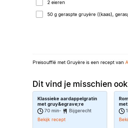
2 eieren
50 g geraspte gruyère ((kaas), geras
Preisoufflé met Gruyère is een recept van
A
Dit vind je misschien ook
Klassieke aardappelgratin
Rom
met gruy&egrave;re
met
70 min-
Bijgerecht
1
Bekijk recept
Beki