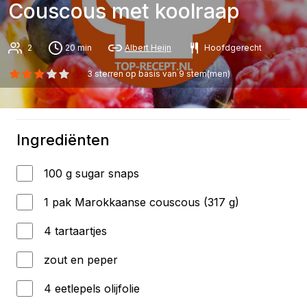
Couscous met koolraap
2
20 min
Albert Heijn
Hoofdgerecht
3
sterren op basis van
9
stem(men)
Ingrediënten
100 g sugar snaps
1 pak Marokkaanse couscous (317 g)
4 tartaartjes
zout en peper
4 eetlepels olijfolie