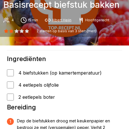
Basisrecept biefstuk bakken
4
15 min
Albert Heijn
Hoofdgerecht
2
sterren op basis van
3
stem(men)
Ingrediënten
4 biefstukken (op kamertemperatuur)
4 eetlepels olijfolie
2 eetlepels boter
Bereiding
Dep de biefstukken droog met keukenpapier en
1
bestrooi ze met (versgemalen) peper. Verhit 2