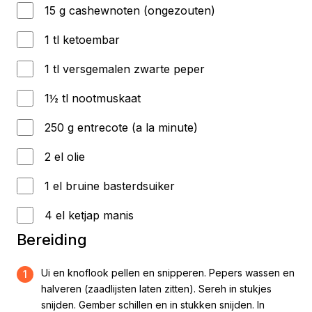
15 g cashewnoten (ongezouten)
1 tl ketoembar
1 tl versgemalen zwarte peper
1½ tl nootmuskaat
250 g entrecote (a la minute)
2 el olie
1 el bruine basterdsuiker
4 el ketjap manis
Bereiding
Ui en knoflook pellen en snipperen. Pepers wassen en
1
halveren (zaadlijsten laten zitten). Sereh in stukjes
snijden. Gember schillen en in stukken snijden. In