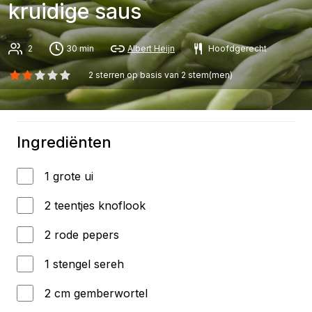
kruidige saus
2
30 min
Albert Heijn
Hoofdgerecht
2
sterren op basis van
2
stem(men)
Ingrediënten
1 grote ui
2 teentjes knoflook
2 rode pepers
1 stengel sereh
2 cm gemberwortel