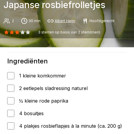
Japanse rosbiefrolletjes
2
30 min
Albert Heijn
Hoofdgerecht
3
sterren op basis van
2
stem(men)
Ingrediënten
1 kleine komkommer
2 eetlepels sladressing naturel
½ kleine rode paprika
4 bosuitjes
4 plakjes rosbieflapjes à la minute (ca. 200 g)