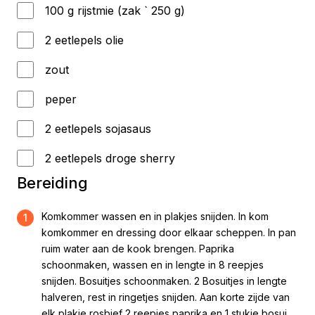
100 g rijstmie (zak ` 250 g)
2 eetlepels olie
zout
peper
2 eetlepels sojasaus
2 eetlepels droge sherry
Bereiding
Komkommer wassen en in plakjes snijden. In kom
1
komkommer en dressing door elkaar scheppen. In pan
ruim water aan de kook brengen. Paprika
schoonmaken, wassen en in lengte in 8 reepjes
snijden. Bosuitjes schoonmaken. 2 Bosuitjes in lengte
halveren, rest in ringetjes snijden. Aan korte zijde van
elk plakje rosbief 2 reepjes paprika en 1 stukje bosui