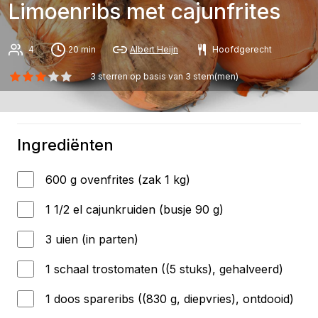
Limoenribs met cajunfrites
4
20 min
Albert Heijn
Hoofdgerecht
3
sterren op basis van
3
stem(men)
Ingrediënten
600 g ovenfrites (zak 1 kg)
1 1/2 el cajunkruiden (busje 90 g)
3 uien (in parten)
1 schaal trostomaten ((5 stuks), gehalveerd)
1 doos spareribs ((830 g, diepvries), ontdooid)