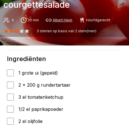
courgettesalade
4
20 min
Albert Heijn
Hoofdgerecht
3
sterren op basis van
2
stem(men)
Ingrediënten
1 grote ui (gepeld)
2 x 200 g rundertartaar
3 el tomatenketchup
1/2 el paprikapoeder
2 el olijfolie